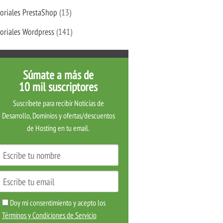
oriales PrestaShop
(13)
oriales Wordpress
(141)
Súmate a más de
10 mil suscriptores
Suscríbete para recibir Noticias de
Desarrollo, Dominios y ofertas/descuentos
de Hosting en tu email.
Doy mi consentimiento y acepto los
Términos y Condiciones de Servicio