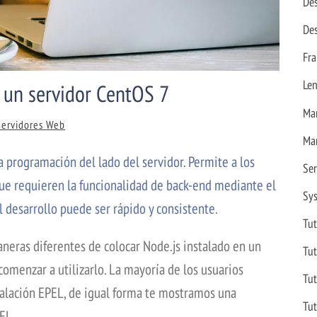
Des
Des
Fr
Le
 un servidor CentOS 7
Ma
Servidores Web
Ma
a programación del lado del servidor. Permite a los
Se
que requieren la funcionalidad de back-end mediante el
Sy
el desarrollo puede ser rápido y consistente.
Tut
neras diferentes de colocar Node.js instalado en un
Tut
menzar a utilizarlo. La mayoría de los usuarios
Tut
stalación EPEL, de igual forma te mostramos una
Tut
EL.