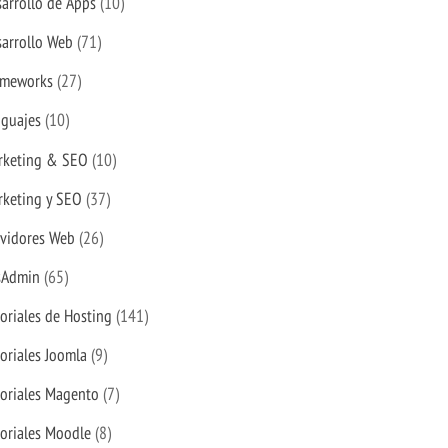
arrollo de Apps
(10)
arrollo Web
(71)
ameworks
(27)
nguajes
(10)
rketing & SEO
(10)
rketing y SEO
(37)
rvidores Web
(26)
sAdmin
(65)
oriales de Hosting
(141)
oriales Joomla
(9)
oriales Magento
(7)
oriales Moodle
(8)