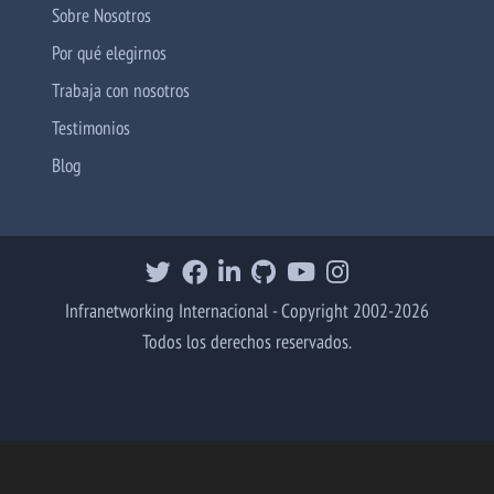
Sobre Nosotros
Por qué elegirnos
Trabaja con nosotros
Testimonios
Blog
Infranetworking Internacional - Copyright 2002-2026
Todos los derechos reservados.
Al navegar por esta web aceptas voluntariamente el uso de
Aceptar
Cookies propias y de terceros para análisis de datos, ofrecer
contenido personalizado y mejorar los servicios que brindamos, tal como está expresado en
nuestra Política de Cookies.
Más información sobre cookies