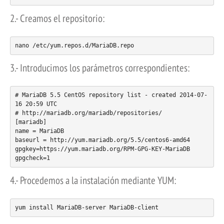
2.- Creamos el repositorio:
nano /etc/yum.repos.d/MariaDB.repo
3.- Introducimos los parámetros correspondientes:
# MariaDB 5.5 CentOS repository list - created 2014-07-
16 20:59 UTC

# http://mariadb.org/mariadb/repositories/

[mariadb]

name = MariaDB

baseurl = http://yum.mariadb.org/5.5/centos6-amd64

gpgkey=https://yum.mariadb.org/RPM-GPG-KEY-MariaDB

gpgcheck=1
4.- Procedemos a la instalación mediante YUM:
yum install MariaDB-server MariaDB-client