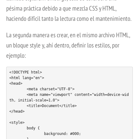
pésima práctica debido a que mezcla CSS y HTML,
haciendo difícil tanto la lectura como el mantenimiento.
La segunda manera es crear, en el mismo archivo HTML,
un bloque style y, ahí dentro, definir los estilos, por
ejemplo:
<!DOCTYPE html>

<html lang="en">

<head>

	<meta charset="UTF-8">

	<meta name="viewport" content="width=device-wid
th, initial-scale=1.0">

	<title>Document</title>

</head>

<style>

	body {

		background: #000;
