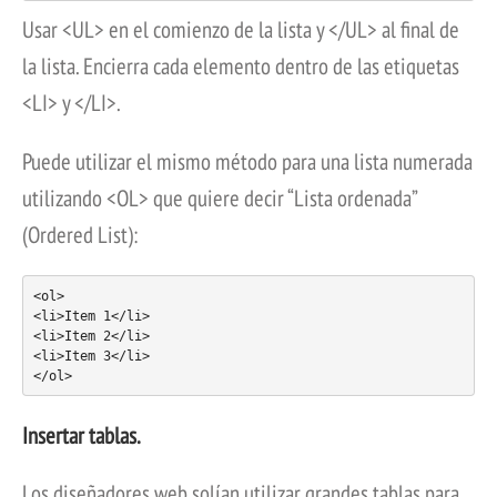
Usar <UL> en el comienzo de la lista y </UL> al final de
la lista. Encierra cada elemento dentro de las etiquetas
<LI> y </LI>.
Puede utilizar el mismo método para una lista numerada
utilizando <OL> que quiere decir “Lista ordenada”
(Ordered List):
<ol>
<li>Item 1</li>
<li>Item 2</li>
<li>Item 3</li>
</ol>
Insertar tablas.
Los diseñadores web solían utilizar grandes tablas para