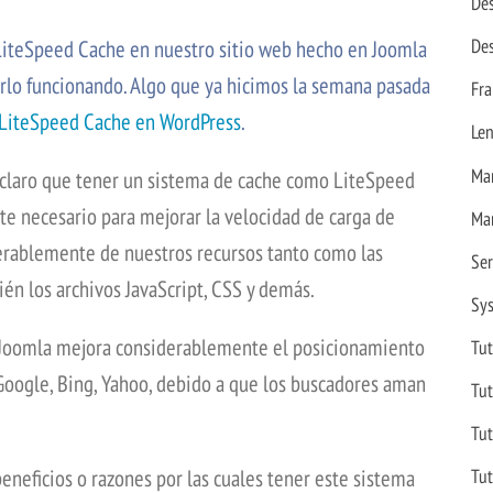
Des
Des
LiteSpeed Cache en nuestro sitio web hecho en Joomla
nerlo funcionando. Algo que ya hicimos la semana pasada
Fr
r LiteSpeed Cache en WordPress
.
Le
Ma
claro que tener un sistema de cache como LiteSpeed
e necesario para mejorar la velocidad de carga de
Ma
erablemente de nuestros recursos tanto como las
Se
n los archivos JavaScript, CSS y demás.
Sy
 Joomla mejora considerablemente el posicionamiento
Tut
oogle, Bing, Yahoo, debido a que los buscadores aman
Tut
Tut
eneficios o razones por las cuales tener este sistema
Tut