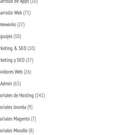
arrollo de Apps
(10)
arrollo Web
(71)
ameworks
(27)
nguajes
(10)
rketing & SEO
(10)
rketing y SEO
(37)
rvidores Web
(26)
sAdmin
(65)
oriales de Hosting
(141)
oriales Joomla
(9)
oriales Magento
(7)
oriales Moodle
(8)