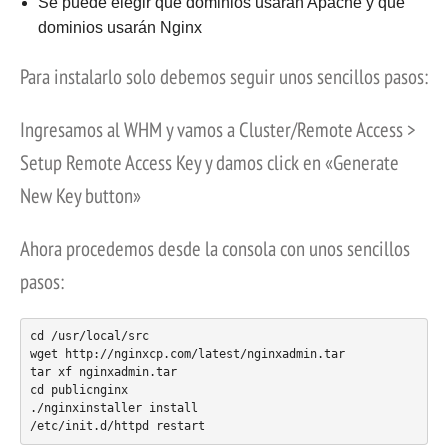
Se puede elegir qué dominios usarán Apache y qué
dominios usarán Nginx
Para instalarlo solo debemos seguir unos sencillos pasos:
Ingresamos al WHM y vamos a Cluster/Remote Access >
Setup Remote Access Key y damos click en «Generate
New Key button»
Ahora procedemos desde la consola con unos sencillos
pasos:
cd /usr/local/src

wget http://nginxcp.com/latest/nginxadmin.tar

tar xf nginxadmin.tar

cd publicnginx

./nginxinstaller install

/etc/init.d/httpd restart