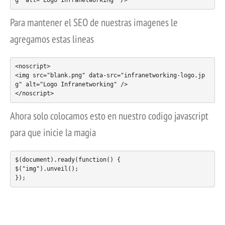
g" alt="Logo Infranetworking" />
Para mantener el SEO de nuestras imagenes le
agregamos estas lineas
<noscript>

<img src="blank.png" data-src="infranetworking-logo.jp
g" alt="Logo Infranetworking" />

Ahora solo colocamos esto en nuestro codigo javascript
para que inicie la magia
$(document).ready(function() {

$("img").unveil();
