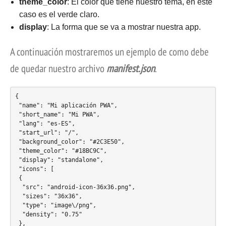
theme_color
: El color que tiene nuestro tema, en este
caso es el verde claro.
display
: La forma que se va a mostrar nuestra app.
A continuación mostraremos un ejemplo de como debe
de quedar nuestro archivo
manifest.json
.
{

 "name": "Mi aplicación PWA",

 "short_name": "Mi PWA",

 "lang": "es-ES",

 "start_url": "/",

 "background_color": "#2C3E50",

 "theme_color": "#18BC9C",

 "display": "standalone",

 "icons": [

 {

  "src": "android-icon-36x36.png",

  "sizes": "36x36",

  "type": "image\/png",

  "density": "0.75"

 },
