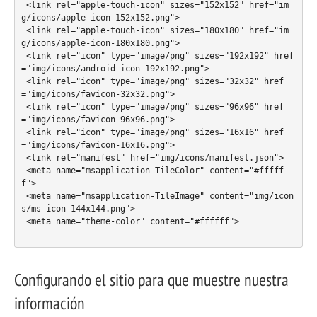
 <link rel="apple-touch-icon" sizes="152x152" href="im
g/icons/apple-icon-152x152.png">

 <link rel="apple-touch-icon" sizes="180x180" href="im
g/icons/apple-icon-180x180.png">

 <link rel="icon" type="image/png" sizes="192x192" href
="img/icons/android-icon-192x192.png">

 <link rel="icon" type="image/png" sizes="32x32" href
="img/icons/favicon-32x32.png">

 <link rel="icon" type="image/png" sizes="96x96" href
="img/icons/favicon-96x96.png">

 <link rel="icon" type="image/png" sizes="16x16" href
="img/icons/favicon-16x16.png">

 <link rel="manifest" href="img/icons/manifest.json">

 <meta name="msapplication-TileColor" content="#fffff
f">

 <meta name="msapplication-TileImage" content="img/icon
s/ms-icon-144x144.png">

 <meta name="theme-color" content="#ffffff">

Configurando el sitio para que muestre nuestra
información