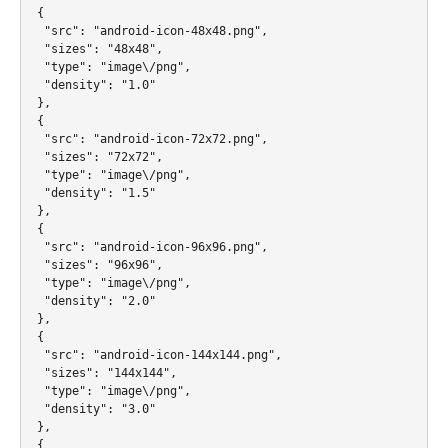
 {

  "src": "android-icon-48x48.png",

  "sizes": "48x48",

  "type": "image\/png",

  "density": "1.0"

 },

 {

  "src": "android-icon-72x72.png",

  "sizes": "72x72",

  "type": "image\/png",

  "density": "1.5"

 },

 {

  "src": "android-icon-96x96.png",

  "sizes": "96x96",

  "type": "image\/png",

  "density": "2.0"

 },

 {

  "src": "android-icon-144x144.png",

  "sizes": "144x144",

  "type": "image\/png",

  "density": "3.0"

 },

 {
