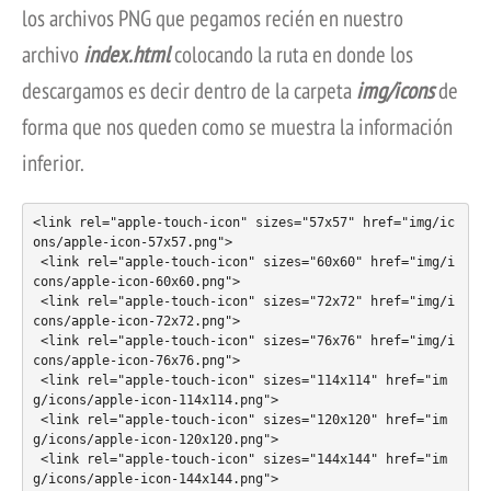
los archivos PNG que pegamos recién en nuestro
archivo
index.html
colocando la ruta en donde los
descargamos es decir dentro de la carpeta
img/icons
de
forma que nos queden como se muestra la información
inferior.
<link rel="apple-touch-icon" sizes="57x57" href="img/ic
ons/apple-icon-57x57.png">

 <link rel="apple-touch-icon" sizes="60x60" href="img/i
cons/apple-icon-60x60.png">

 <link rel="apple-touch-icon" sizes="72x72" href="img/i
cons/apple-icon-72x72.png">

 <link rel="apple-touch-icon" sizes="76x76" href="img/i
cons/apple-icon-76x76.png">

 <link rel="apple-touch-icon" sizes="114x114" href="im
g/icons/apple-icon-114x114.png">

 <link rel="apple-touch-icon" sizes="120x120" href="im
g/icons/apple-icon-120x120.png">

 <link rel="apple-touch-icon" sizes="144x144" href="im
g/icons/apple-icon-144x144.png">
