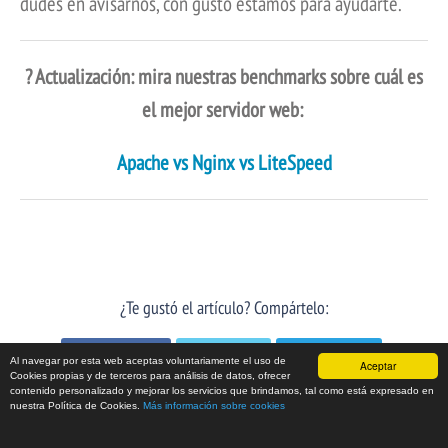
dudes en avisarnos, con gusto estamos para ayudarte.
? Actualización: mira nuestras benchmarks sobre cuál es
el mejor servidor web:
Apache vs Nginx vs LiteSpeed
¿Te gustó el artículo? Compártelo:
Facebook
Twitter
LinkedIn
Al navegar por esta web aceptas voluntariamente el uso de
Aceptar
Cookies propias y de terceros para análisis de datos, ofrecer
contenido personalizado y mejorar los servicios que brindamos, tal como está expresado en
nuestra Política de Cookies.
Más información sobre cookies
Escrito por Esteban Borges