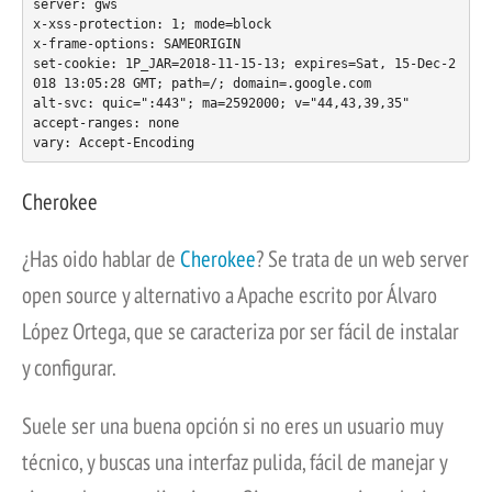
server: gws

x-xss-protection: 1; mode=block

x-frame-options: SAMEORIGIN

set-cookie: 1P_JAR=2018-11-15-13; expires=Sat, 15-Dec-2
018 13:05:28 GMT; path=/; domain=.google.com

alt-svc: quic=":443"; ma=2592000; v="44,43,39,35"

accept-ranges: none

vary: Accept-Encoding
Cherokee
¿Has oido hablar de
Cherokee
? Se trata de un web server
open source y alternativo a Apache escrito por Álvaro
López Ortega, que se caracteriza por ser fácil de instalar
y configurar.
Suele ser una buena opción si no eres un usuario muy
técnico, y buscas una interfaz pulida, fácil de manejar y