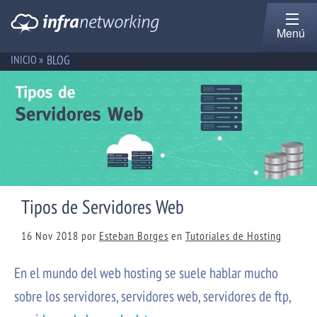
Menú
BLOG
INICIO »
Tipos de Servidores Web
16 Nov 2018
por
Esteban Borges
en
Tutoriales de Hosting
En el mundo del web hosting se suele hablar mucho
sobre los servidores, servidores web, servidores de ftp,