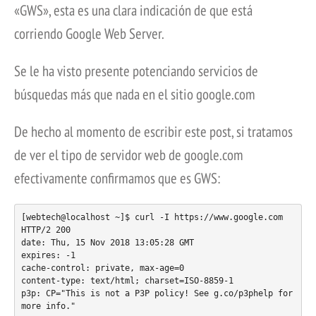
«GWS», esta es una clara indicación de que está
corriendo Google Web Server.
Se le ha visto presente potenciando servicios de
búsquedas más que nada en el sitio google.com
De hecho al momento de escribir este post, si tratamos
de ver el tipo de servidor web de google.com
efectivamente confirmamos que es GWS:
[webtech@localhost ~]$ curl -I https://www.google.com

HTTP/2 200 

date: Thu, 15 Nov 2018 13:05:28 GMT

expires: -1

cache-control: private, max-age=0

content-type: text/html; charset=ISO-8859-1

p3p: CP="This is not a P3P policy! See g.co/p3phelp for 
more info."
