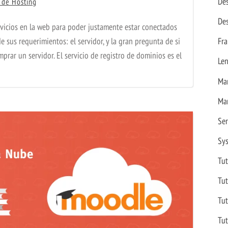
Des
s de Hosting
Des
rvicios en la web para poder justamente estar conectados
de sus requerimientos: el servidor, y la gran pregunta de si
Fr
mprar un servidor. El servicio de registro de dominios es el
Le
Ma
Ma
Se
Sy
Tut
Tut
Tut
Tut