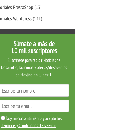
oriales PrestaShop
(13)
oriales Wordpress
(141)
Súmate a más de
10 mil suscriptores
Suscríbete para recibir Noticias de
Desarrollo, Dominios y ofertas/descuentos
de Hosting en tu email.
Doy mi consentimiento y acepto los
Términos y Condiciones de Servicio