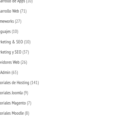
arrollo de Apps
(10)
arrollo Web
(71)
ameworks
(27)
nguajes
(10)
rketing & SEO
(10)
rketing y SEO
(37)
rvidores Web
(26)
sAdmin
(65)
oriales de Hosting
(141)
oriales Joomla
(9)
oriales Magento
(7)
oriales Moodle
(8)